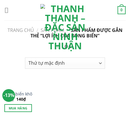
Skip
to
0
content
TRANG CHỦ
/
SẢN PHẨM
/
SẢN PHẨM ĐƯỢC GẮN
THẺ “LỢI ÍCH CỦA RONG BIỂN”
LỌC
Rong biển khô
-13%
160
₫
140
₫
MUA HÀNG