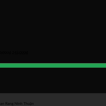
0,000
₫
245,000
₫
han Rang Ninh Thuận