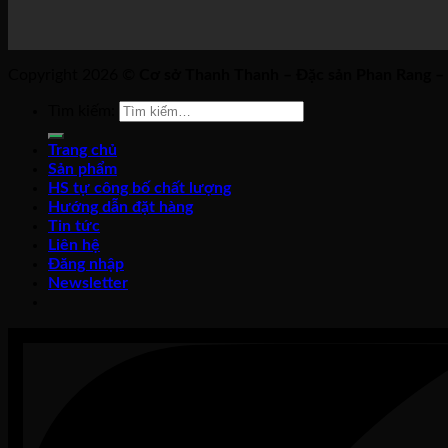
Copyright 2026 ©
Cơ sở Thanh Thanh – Đặc sản Phan Rang –
Tìm kiếm:
Trang chủ
Sản phẩm
HS tự công bố chất lượng
Hướng dẫn đặt hàng
Tin tức
Liên hệ
Đăng nhập
Newsletter