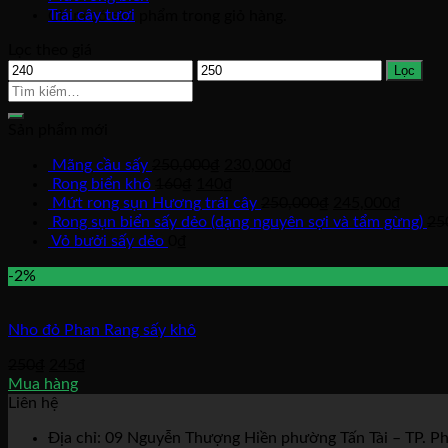
Trái cây tươi
Chưa có sản phẩm trong giỏ hàng.
Lọc theo giá
Lọc
Sản phẩm mới
Mãng cầu sấy
250,000
₫
230,000
₫
Rong biển khô
160
₫
140
₫
Mứt rong sụn Hương trái cây
250,000
₫
245,000
₫
Rong sụn biển sấy dẻo (dạng nguyên sợi và tẩm gừng)
25
Vỏ bưởi sấy dẻo
0
₫
-2%
Nho đỏ Phan Rang sấy khô
250
₫
245
₫
Mua hàng
Liên hệ
Địa chỉ: 09 Nguyễn Thượng Hiền phường Tấn Tài – TP. P