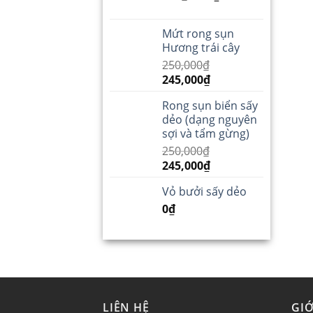
Mứt rong sụn
Hương trái cây
250,000
₫
245,000
₫
Rong sụn biển sấy
dẻo (dạng nguyên
sợi và tẩm gừng)
250,000
₫
245,000
₫
Vỏ bưởi sấy dẻo
0
₫
LIÊN HỆ
GIỚ