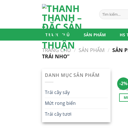
Skip
to
Tìm
content
kiếm:
TRANG CHỦ
SẢN PHẨM
HS 
TRANG CHỦ
/
SẢN PHẨM
/
SẢN P
TRÁI NHO”
DANH MỤC SẢN PHẨM
Nho 
-2%
250
Trái cây sấy
M
Mứt rong biển
Trái cây tươi