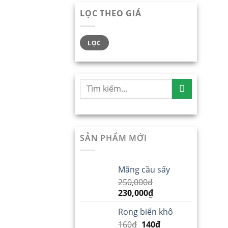
LỌC THEO GIÁ
LỌC
SẢN PHẨM MỚI
Mãng cầu sấy
250,000
₫
230,000
₫
Rong biển khô
160
₫
140
₫