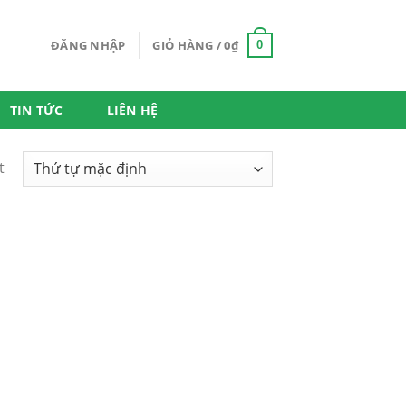
ĐĂNG NHẬP
GIỎ HÀNG /
0
₫
0
TIN TỨC
LIÊN HỆ
t