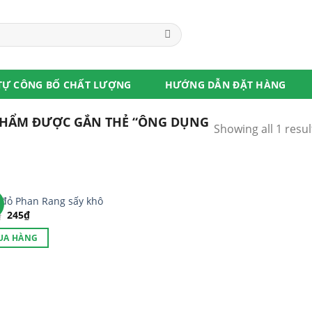
TỰ CÔNG BỐ CHẤT LƯỢNG
HƯỚNG DẪN ĐẶT HÀNG
HẨM ĐƯỢC GẮN THẺ “ÔNG DỤNG
Showing all 1 resul
đỏ Phan Rang sấy khô
₫
245
₫
UA HÀNG