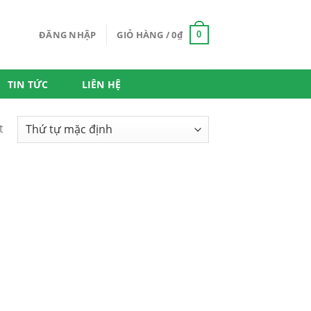
ĐĂNG NHẬP
GIỎ HÀNG /
0
₫
0
TIN TỨC
LIÊN HỆ
t