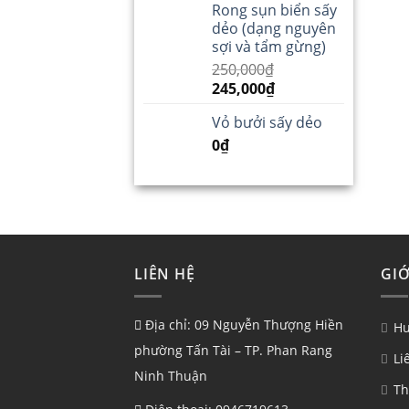
Rong sụn biển sấy
dẻo (dạng nguyên
sợi và tẩm gừng)
250,000
₫
245,000
₫
Vỏ bưởi sấy dẻo
0
₫
LIÊN HỆ
GIỚ
Địa chỉ: 09 Nguyễn Thượng Hiền
Hư
phường Tấn Tài – TP. Phan Rang
Li
Ninh Thuận
Th