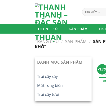
Skip
to
Tìm
content
kiếm:
TRANG CHỦ
SẢN PHẨM
HS 
TRANG CHỦ
/
SẢN PHẨM
/
SẢN P
KHÔ”
DANH MỤC SẢN PHẨM
Rong
-13
160
Trái cây sấy
M
Mứt rong biển
Trái cây tươi