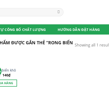
TỰ CÔNG BỐ CHẤT LƯỢNG
HƯỚNG DẪN ĐẶT HÀNG
HẨM ĐƯỢC GẮN THẺ “RONG BIỂN
Showing all 1 resul
 biển khô
%
₫
140
₫
UA HÀNG