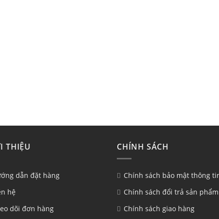
I THIỆU
CHÍNH SÁCH
ớng dẫn đặt hàng
Chính sách bảo mật thông ti
ên hệ
Chính sách đổi trả sản phẩm
eo dõi đơn hàng
Chính sách giao hàng