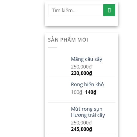
SẢN PHẨM MỚI
Mãng cầu sấy
250,000
₫
230,000
₫
Rong biển khô
160
₫
140
₫
Mứt rong sụn
Hương trái cây
250,000
₫
245,000
₫