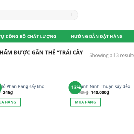
TỰ CÔNG BỐ CHẤT LƯỢNG
HƯỚNG DẪN ĐẶT HÀNG
HẨM ĐƯỢC GẮN THẺ “TRÁI CÂY
Showing all 3 result
đỏ Phan Rang sấy khô
Táo xanh Ninh Thuận sấy dẻo
-13%
₫
245
₫
160,000
₫
140,000
₫
UA HÀNG
MUA HÀNG