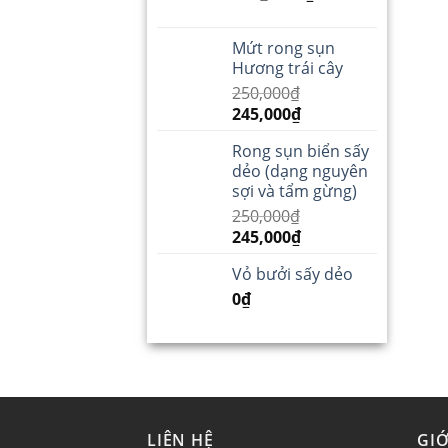
Mứt rong sụn
Hương trái cây
250,000
₫
245,000
₫
Rong sụn biển sấy
dẻo (dạng nguyên
sợi và tẩm gừng)
250,000
₫
245,000
₫
Vỏ bưởi sấy dẻo
0
₫
LIÊN HỆ
GIỚ