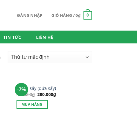
ĐĂNG NHẬP
GIỎ HÀNG /
0
₫
0
TIN TỨC
LIÊN HỆ
s
Thơm sấy (dứa sấy)
-7%
300,000
₫
280,000
₫
MUA HÀNG