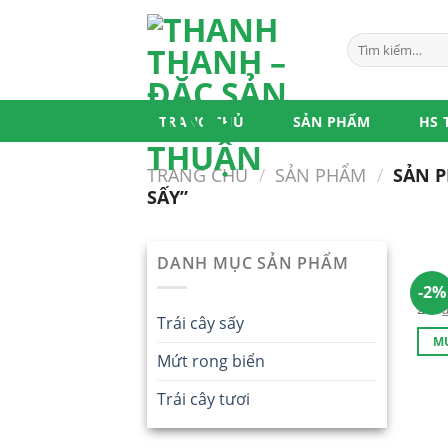
Skip
to
Tìm
content
kiếm:
TRANG CHỦ
SẢN PHẨM
HS 
TRANG CHỦ
/
SẢN PHẨM
/
SẢN P
SẤY”
DANH MỤC SẢN PHẨM
Nho 
-2%
250
Trái cây sấy
M
Mứt rong biển
Trái cây tươi