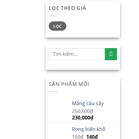
LỌC THEO GIÁ
LỌC
SẢN PHẨM MỚI
Mãng cầu sấy
250,000
₫
230,000
₫
Rong biển khô
160
₫
140
₫